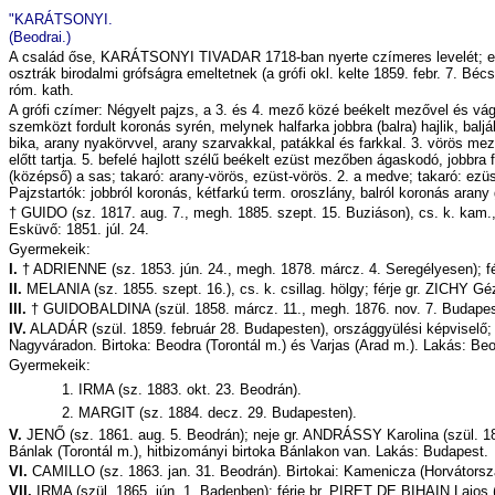
"KARÁTSONYI.
(
Beodrai
.)
A család őse, KARÁTSONYI TIVADAR 1718-ban nyerte
czímeres
levelét; 
osztrák birodalmi grófságra emeltetnek (a grófi okl. kelte 1859. febr. 7. B
róm
.
kath
.
A grófi
czímer
: Négyelt pajzs, a 3. és 4. mező közé beékelt mezővel és vá
szemközt fordult koronás
syrén
, melynek halfarka jobbra (balra) hajlik, balj
bika, arany nyakörvvel, arany
szarvakkal
, patákkal és farkkal. 3. vörös me
előtt tartja. 5. befelé hajlott szélű beékelt ezüst mezőben ágaskodó, jobbra 
(középső) a sas; takaró: arany-vörös, ezüst-vörös. 2. a medve; takaró: ezü
Pajzstartók: jobbról koronás, kétfarkú
term
. oroszlány, balról koronás arany
† GUIDO
(sz. 1817. aug. 7., megh. 1885. szept. 15.
Buziáson
),
cs
. k.
kam
.
Esküvő: 1851. júl. 24.
Gyermekeik:
I.
† ADRIENNE
(sz. 1853. jún. 24., megh. 1878.
márcz
. 4. Seregélyesen); f
II.
MELANIA (sz. 1855. szept. 16.),
cs
. k. csillag.
hölgy
; férje gr. ZICHY Géz
III.
† GUIDOBALDINA
(szül. 1858.
márcz
. 11
.,
megh. 1876. nov. 7. Budapes
IV.
ALADÁR (szül. 1859. február 28. Budapesten),
országgyülési
képviselő;
Nagyváradon. Birtoka:
Beodra
(
Torontál
m.) és Varjas (Arad m.). Lakás:
Beo
Gyermekeik:
1. IRMA (sz. 1883. okt. 23.
Beodrán
).
2. MARGIT (sz. 1884.
decz
. 29. Budapesten).
V.
JENŐ (sz. 1861. aug. 5.
Beodrán
); neje gr. ANDRÁSSY Karolina (szül. 1
Bánlak (
Torontál
m.), hitbizományi birtoka
Bánlakon
van. Lakás: Budapest.
VI.
CAMILLO (sz. 1863. jan. 31.
Beodrán
). Birtokai:
Kamenicza
(Horvátors
VII.
IRMA (szül. 1865. jún. 1.
Badenben
); férje
br
. PIRET DE BIHAIN Lajos (s