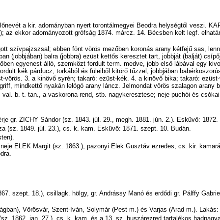
előnevét a
kir
.
adományban
nyert
torontálmegyei
Beodra
helységtől veszi. 
écs); az ekkor adományozott grófság 1874.
márcz
. 14. Bécsben kelt
legf
. elhatá
gott
szívpajzszsal
; ebben fönt vörös mezőben koronás arany kétfejű sas, len
ában (jobbjában) balra (jobbra) ezüst kettős keresztet tart, jobbját (balját) csíp
zőben egyenest álló, szemközt fordult
term
. medve, jobb első lábával egy kiv
fordult kék
párducz
, torkából és füleiből kitörő tűzzel, jobbjában babérkoszorús
st-vörös. 3. a kinövő
syrén
; takaró: ezüst-kék. 4. a kinövő bika; takaró: ezüst
 griff, mindkettő nyakán lelógó arany
láncz
. Jelmondat vörös szalagon ara
,
val
. b.
t
.
tan
., a vaskorona-rend, stb. nagykeresztese; neje
puchói
és csókai
érje gr. ZICHY Sándor (sz. 1843. júl. 29
.,
megh. 1881. jún. 2.). Esküvő: 1872. 
a (sz. 1849. júl. 23.),
cs
. k.
kam
. Esküvő: 1871. szept. 10. Budán.
ten).
 neje ELEK Margit (sz. 1863.),
pazonyi
Elek Gusztáv ezredes,
cs
.
kir
.
kamar
dra
.
867. szept. 18.),
csillagk
.
hölgy
, gr.
Andrássy
Manó és
erdődi
gr.
Pálffy
Gabriel
zágban),
Vörösvár
, Szent-Iván, Solymár (Pest m.) és Varjas (Arad m.). Lakás
z. 1862. jan. 27.),
cs
. k.
kam
. és a 13. sz. huszárezred tartalékos hadnagy