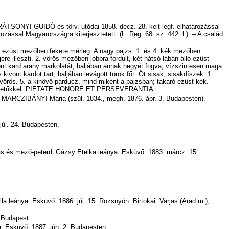
KARÁTSONYI GUIDÓ és
törv
.
utódai
1858.
decz
. 28. kelt
legf
. elhatározással
rozással Magyarországra kiterjesztetett. (L.
Reg
. 68. sz. 442. l.). –
A
család
n ezüst mezőben fekete mérleg. A nagy pajzs: 1. és 4. kék mezőben
őjére illeszti. 2. vörös mezőben jobbra fordult, két hátsó lábán álló ezüst
ont kard arany markolatát, baljában annak hegyét fogva, vízszintesen maga
 kivont kardot tart, baljában levágott török főt. Öt sisak; sisakdíszek: 1.
-vörös. 5. a kinövő
párducz
, mind miként a pajzsban; takaró ezüst-kék.
ny betűkkel: PIETATE HONORE ET PERSEVERANTIA.
 MARCZIBÁNYI Mária (szül. 1834
.,
megh. 1876. ápr. 3. Budapesten).
júl. 24. Budapesten.
ás
és
mező-peterdi
Gázsy
Etelka leánya. Esküvő: 1883.
márcz
. 15.
la leánya. Esküvő: 1886. júl. 15. Rozsnyón. Birtokai: Varjas (Arad m.),
: Budapest.
a. Esküvő: 1887. jún. 2. Budapesten.